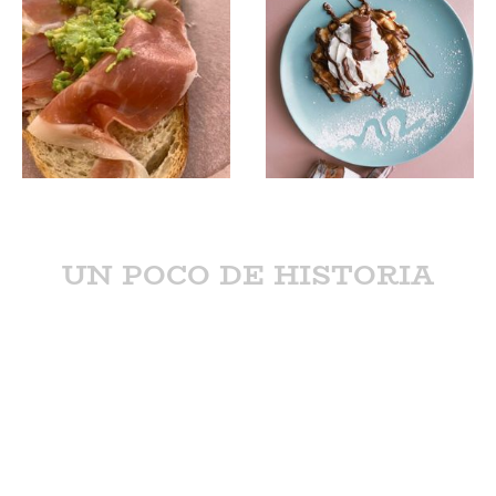
UN POCO DE HISTORIA
Medusa llega a Gondomar para ofrecer un espacio de reunión
muuy familiar :) donde poder disfrutar de los mejores
DESAYUNOS, BRUNCHS y TARDEOS.
La idea nace entre VILLA y VILLA con el fin de ofrecer al
municipio un lugar diferente lleno de buenas vibras.
Con una amplia carta repleta de productos de calidad como
tortitas, gofres, croissants, bagels, tostadas, frutitas, bowls,