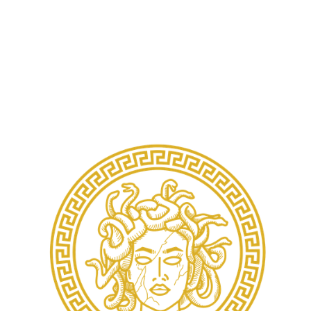
batidos... y mucho más.
💣ROMPEMOS LO TRADICIONAL 💣
¡Tan solo con unas pinceladas de modernismo!
¿ESTÁIS LISTOS?
Contacto